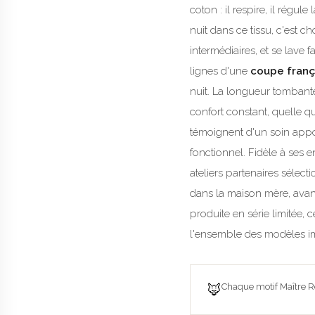
coton : il respire, il régu
nuit dans ce tissu, c'est c
intermédiaires, et se lave
lignes d'une
coupe franç
nuit. La longueur tombante
confort constant, quelle q
témoignent d'un soin appor
fonctionnel. Fidèle à ses 
ateliers partenaires sélecti
dans la maison mère, avant 
produite en série limitée, 
l'ensemble des modèles im
🦊
Chaque motif Maître Re