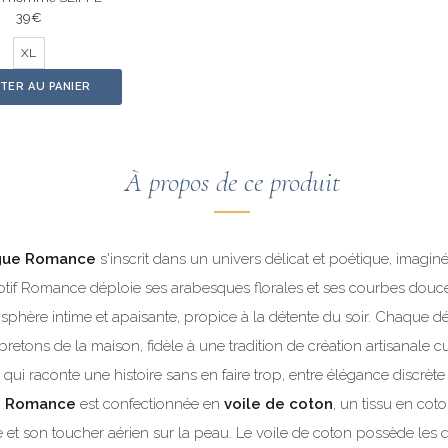
39
€
XL
TER AU PANIER
À propos de ce produit
ngue Romance
s'inscrit dans un univers délicat et poétique, imagin
tif Romance déploie ses arabesques florales et ses courbes douc
phère intime et apaisante, propice à la détente du soir. Chaque dé
 bretons de la maison, fidèle à une tradition de création artisanale 
, qui raconte une histoire sans en faire trop, entre élégance discrète 
e Romance
est confectionnée en
voile de coton
, un tissu en coto
 et son toucher aérien sur la peau. Le voile de coton possède les qu