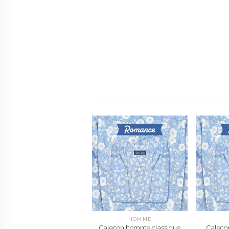
HOMME
Caleçon homme classique
Caleço