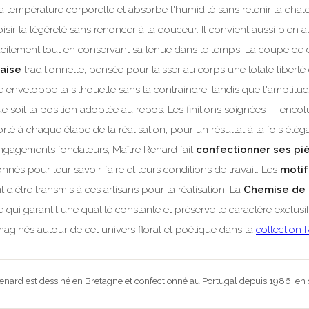
le la température corporelle et absorbe l'humidité sans retenir la cha
hoisir la légèreté sans renoncer à la douceur. Il convient aussi bien 
 facilement tout en conservant sa tenue dans le temps. La coupe de 
aise
traditionnelle, pensée pour laisser au corps une totale liber
 enveloppe la silhouette sans la contraindre, tandis que l'amplitu
ue soit la position adoptée au repos. Les finitions soignées — enc
té à chaque étape de la réalisation, pour un résultat à la fois élég
engagements fondateurs, Maître Renard fait
confectionner ses pi
onnés pour leur savoir-faire et leurs conditions de travail. Les
motif
d'être transmis à ces artisans pour la réalisation. La
Chemise de 
ce qui garantit une qualité constante et préserve le caractère exclu
aginés autour de cet univers floral et poétique dans la
collection
nard est dessiné en Bretagne et confectionné au Portugal depuis 1986, en s