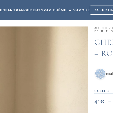
E
ENFANT
RANGEMENTS
PAR THÈME
LA MARQUE
ASSORTIR
ACCUEIL
/
DE NUIT L
CHE
– R
Mati
COLLECT
41
€