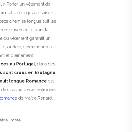
leur. Porter un vêtement de
aux nuits d'été qu'aux saisons
cette chemise longue suit les
té de mouvement durant la
de du vêtement garantit un
olure, ourlets, emmanchures —
ant et pleinement
èces au Portugal
, dans des
s sont créés en Bretagne
,
nuit longue Romance
est
sif de chaque pièce. Retrouvez
 Romance
de Maître Renard.
érie limitée.