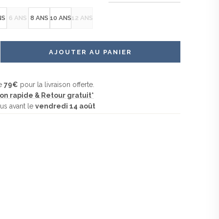
che plaquée latérale avec finition croquet assortie
ngueur classique et tombé fluide pour une liberté de mouvement
TION
TISSUS
FABRICATION
NS
6 ANS
8 ANS
10 ANS
12 ANS
conçus en
Imprimés & tissés au
Fabriqué au
ans notre
Portugal
Portugal
eaussais-
-Mer
AJOUTER AU PANIER
ue
79
€
pour la livraison offerte.
son rapide & Retour gratuit*
us avant le
vendredi 14 août