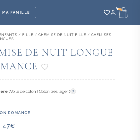
 MA FAMILLE
ENFANTS
/
FILLE
/
CHEMISE DE NUIT FILLE
/
CHEMISES
ONGUES
MISE DE NUIT LONGUE
OMANCE
ère :
Voile de coton ( Coton très léger )
?
ION ROMANCE
Plage
–
47
€
de
prix :