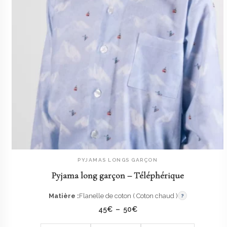
PYJAMAS LONGS GARÇON
AJOUTER AU PANIER
Pyjama long garçon – Téléphérique
Matière :
Flanelle de coton ( Coton chaud )
?
Plage
45
€
–
50
€
de
prix :