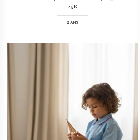
45
€
2 ANS