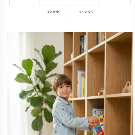
à
51€
12 ANS
14 ANS