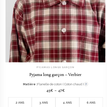
PYJAMAS LONGS GARÇON
AJOUTER AU PANIER
Pyjama long garçon – Verbier
Matière :
Flanelle de coton ( Coton chaud )
?
Plage
45
€
–
47
€
de
prix :
45€
2 ANS
3 ANS
4 ANS
6 ANS
à