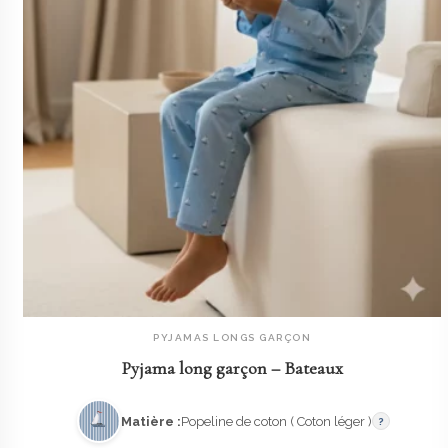
PYJAMAS LONGS GARÇON
AJOUTER AU PANIER
Pyjama long garçon – Bateaux
Matière :
Popeline de coton ( Coton léger )
?