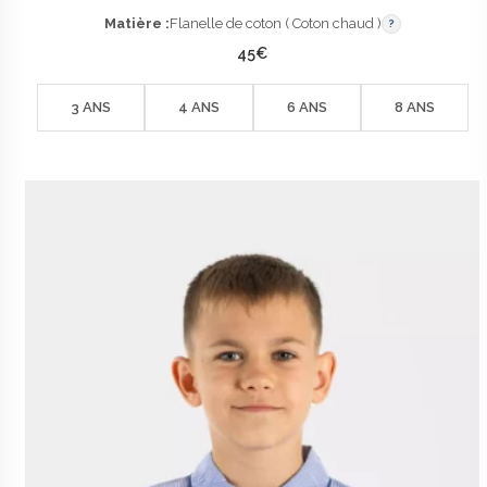
Matière :
Flanelle de coton ( Coton chaud )
?
45
€
3 ANS
4 ANS
6 ANS
8 ANS