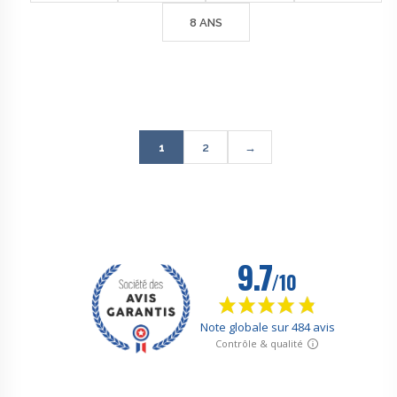
47€
8 ANS
1
2
→