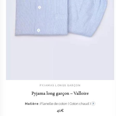
PYJAMAS LONGS GARÇON
AJOUTER AU PANIER
Pyjama long garçon – Valloire
Matière :
Flanelle de coton ( Coton chaud )
?
41
€