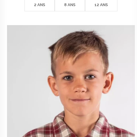
45€
2 ANS
8 ANS
12 ANS
à
50€