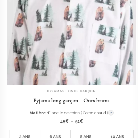
PYJAMAS LONGS GARÇON
AJOUTER AU PANIER
Pyjama long garçon – Ours bruns
Matière :
Flanelle de coton ( Coton chaud )
?
Plage
45
€
–
51
€
de
prix :
45€
2 ANS
6 ANS
8 ANS
10 ANS