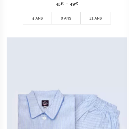
Plage
45
€
–
49
€
de
prix :
45€
4 ANS
8 ANS
12 ANS
à
49€