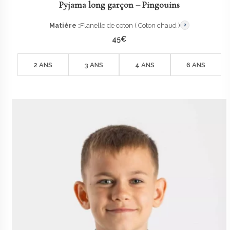
Pyjama long garçon – Pingouins
Matière :
Flanelle de coton ( Coton chaud )
?
45
€
2 ANS
3 ANS
4 ANS
6 ANS