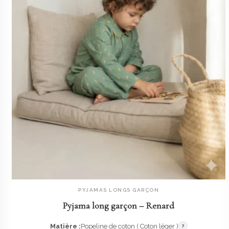
PYJAMAS LONGS GARÇON
AJOUTER AU PANIER
Pyjama long garçon – Renard
Matière :
Popeline de coton ( Coton léger )
?