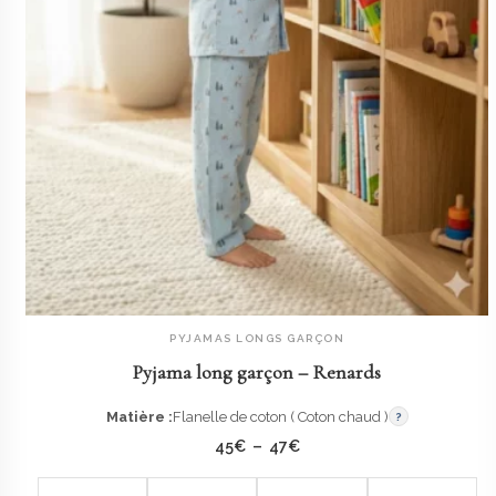
PYJAMAS LONGS GARÇON
AJOUTER AU PANIER
Pyjama long garçon – Renards
Matière :
Flanelle de coton ( Coton chaud )
?
Plage
45
€
–
47
€
de
prix :