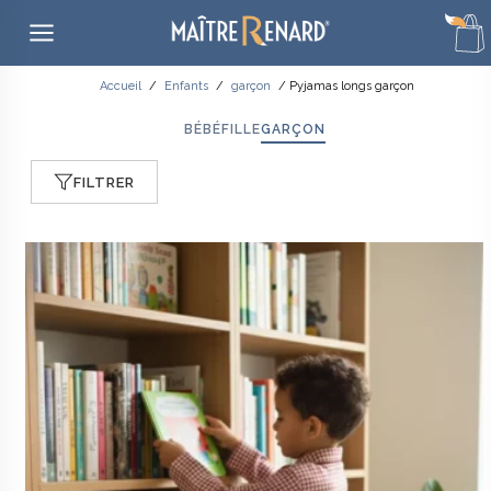
Aller
Accueil
/
Enfants
/
garçon
/ Pyjamas longs garçon
au
contenu
BÉBÉ
FILLE
GARÇON
FILTRER