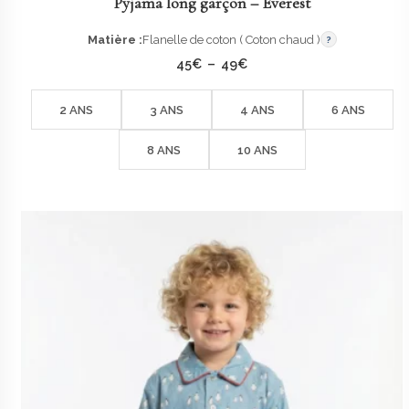
Pyjama long garçon – Everest
Matière :
Flanelle de coton ( Coton chaud )
?
Plage
45
€
–
49
€
de
prix :
45€
2 ANS
3 ANS
4 ANS
6 ANS
à
49€
8 ANS
10 ANS