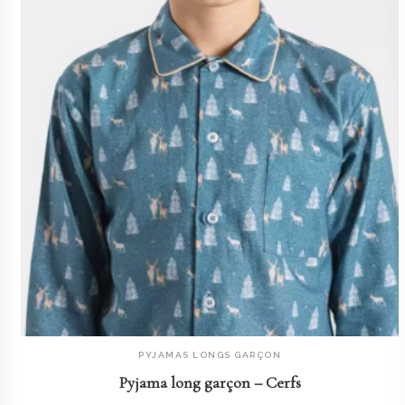
PYJAMAS LONGS GARÇON
AJOUTER AU PANIER
Pyjama long garçon – Cerfs