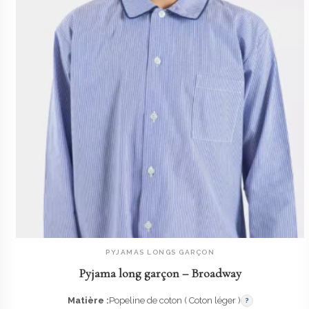
PYJAMAS LONGS GARÇON
AJOUTER AU PANIER
Pyjama long garçon – Broadway
Matière :
Popeline de coton ( Coton léger )
?