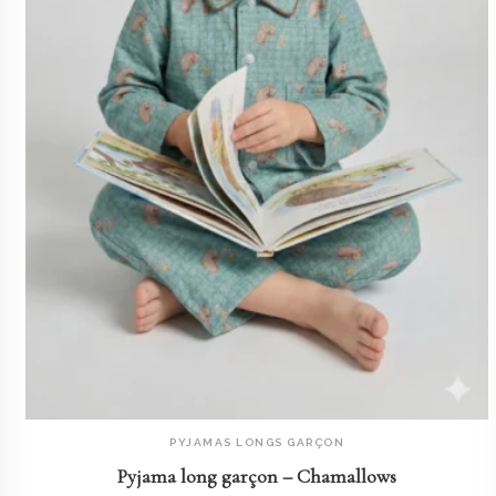
PYJAMAS LONGS GARÇON
AJOUTER AU PANIER
Pyjama long garçon – Chamallows