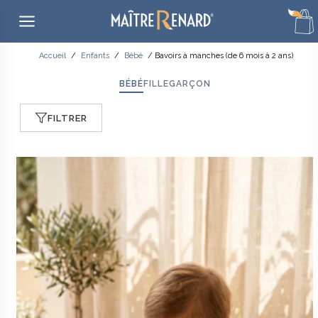
Aller
Accueil
/
Enfants
/
Bébé
/ Bavoirs à manches (de 6 mois à 2 ans)
au
contenu
BÉBÉ
FILLE
GARÇON
FILTRER