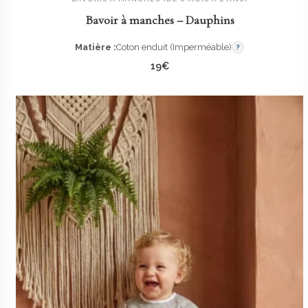
Bavoir à manches – Dauphins
Matière :
Coton enduit (Imperméable)
?
19
€