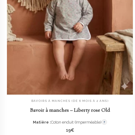
BAVOIRS À MANCHES (DE 6 MOIS À 2 ANS)
AJOUTER AU PANIER
Bavoir à manches – Liberty rose Old
Matière :
Coton enduit (Imperméable)
?
19
€