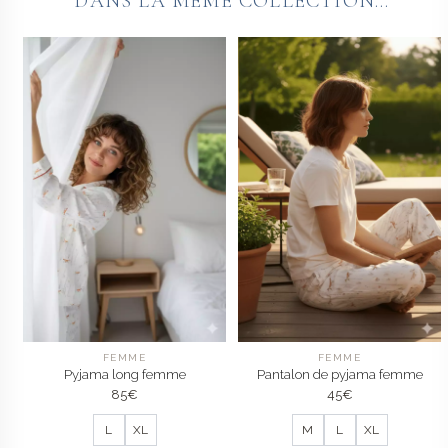
DANS LA MÊME COLLECTION...
FEMME
FEMME
Pyjama long femme
Pantalon de pyjama femme
85
€
45
€
L
XL
M
L
XL