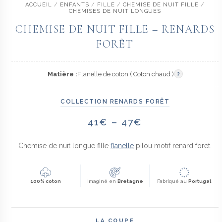
ACCUEIL
/
ENFANTS
/
FILLE
/
CHEMISE DE NUIT FILLE
/
CHEMISES DE NUIT LONGUES
CHEMISE DE NUIT FILLE – RENARDS
FORÊT
Matière :
Flanelle de coton ( Coton chaud )
?
COLLECTION RENARDS FORÊT
Plage
41
€
–
47
€
de
prix :
Chemise de nuit longue fille
flanelle
pilou motif renard foret.
41€
à
47€
100% coton
Imaginé en
Bretagne
Fabriqué au
Portugal
LA COUPE