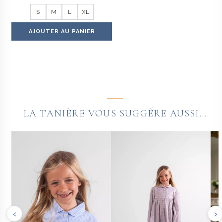
S
M
L
XL
AJOUTER AU PANIER
LA TANIÈRE VOUS SUGGÈRE AUSSI...
‹
›