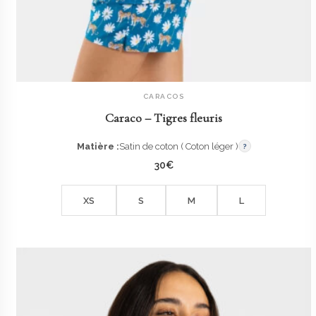
CARACOS
AJOUTER AU PANIER
Caraco – Tigres fleuris
Matière :
Satin de coton ( Coton léger )
?
30
€
XS
S
M
L