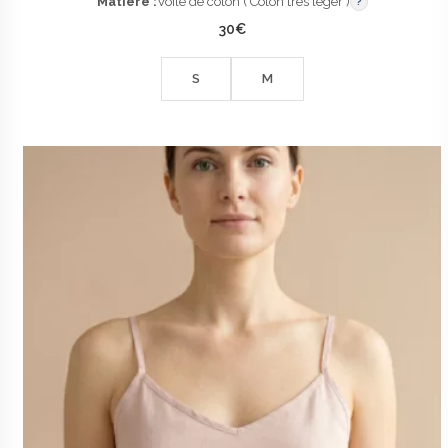
Matière :
Voile de coton ( Coton très léger )
?
30
€
S
M