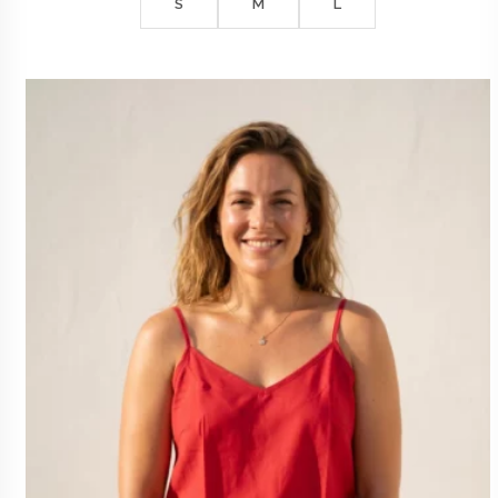
S
M
L