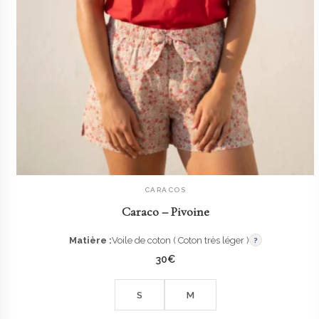
CARACOS
AJOUTER AU PANIER
Caraco – Pivoine
Matière :
Voile de coton ( Coton très léger )
?
30
€
S
M