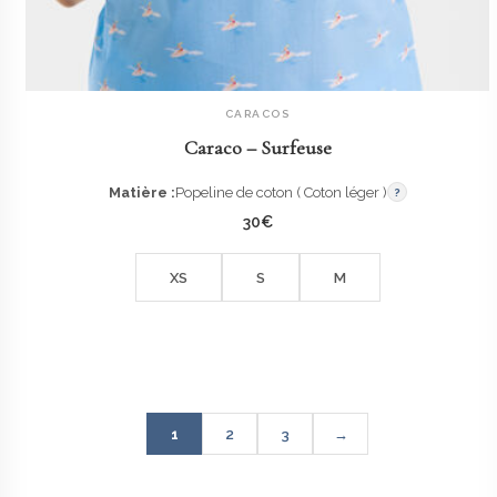
CARACOS
AJOUTER AU PANIER
Caraco – Surfeuse
Matière :
Popeline de coton ( Coton léger )
?
30
€
XS
S
M
1
2
3
→