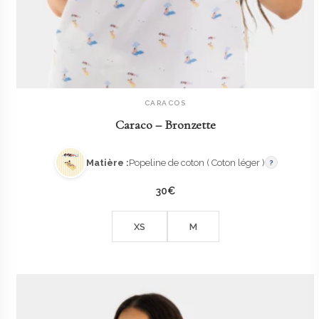
CARACOS
AJOUTER AU PANIER
Caraco – Bronzette
Matière :
Popeline de coton ( Coton léger )
?
30
€
XS
M