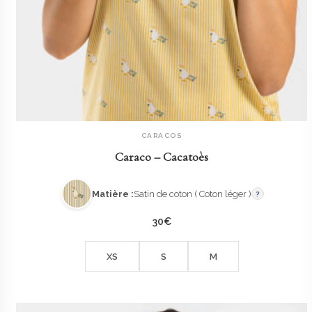
CARACOS
AJOUTER AU PANIER
Caraco – Cacatoès
Matière :
Satin de coton ( Coton léger )
?
30
€
XS
S
M