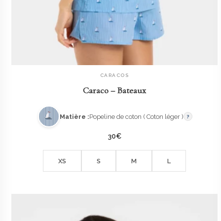
CARACOS
AJOUTER AU PANIER
Caraco – Bateaux
Matière :
Popeline de coton ( Coton léger )
?
30
€
XS
S
M
L