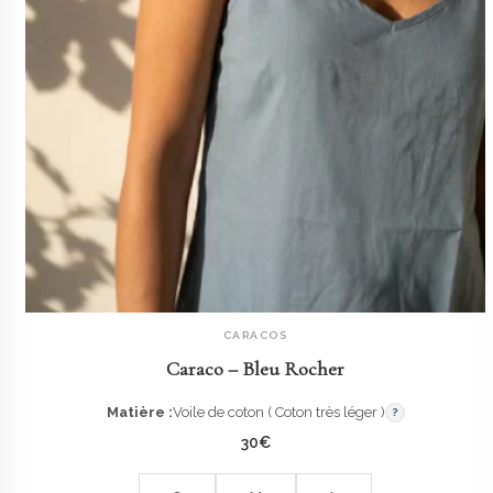
CARACOS
AJOUTER AU PANIER
Caraco – Bleu Rocher
Matière :
Voile de coton ( Coton très léger )
?
30
€