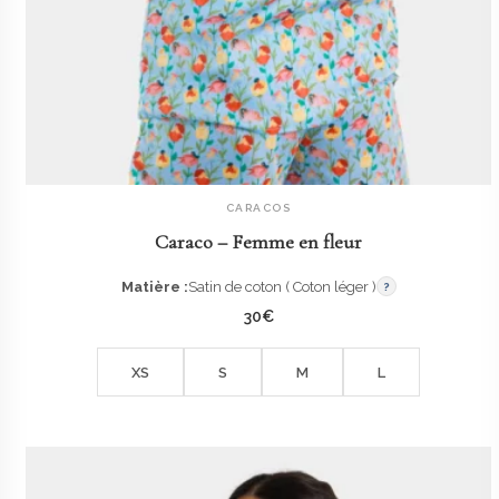
CARACOS
AJOUTER AU PANIER
Caraco – Femme en fleur
Matière :
Satin de coton ( Coton léger )
?
30
€
XS
S
M
L