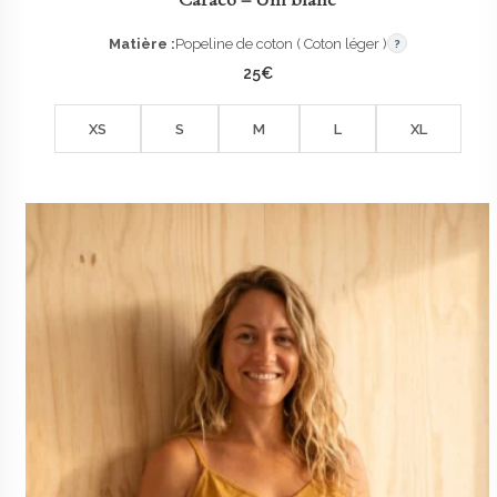
Matière :
Popeline de coton ( Coton léger )
?
25
€
XS
S
M
L
XL