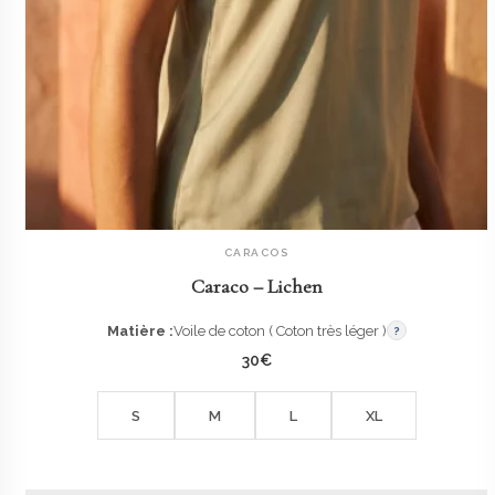
CARACOS
AJOUTER AU PANIER
Caraco – Lichen
Matière :
Voile de coton ( Coton très léger )
?
30
€
S
M
L
XL