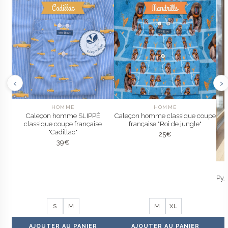
‹
›
HOMME
HOMME
Caleçon homme SLIPPÉ
Caleçon homme classique coupe
classique coupe française
française "Roi de jungle"
"Cadillac"
25
€
39
€
Pyj
S
M
M
XL
AJOUTER AU PANIER
AJOUTER AU PANIER