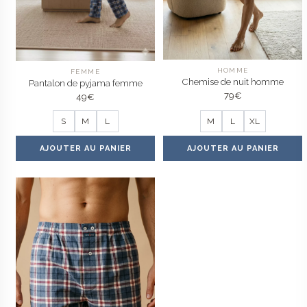
HOMME
FEMME
Chemise de nuit homme
Pantalon de pyjama femme
79
€
49
€
S
M
L
M
L
XL
AJOUTER AU PANIER
AJOUTER AU PANIER