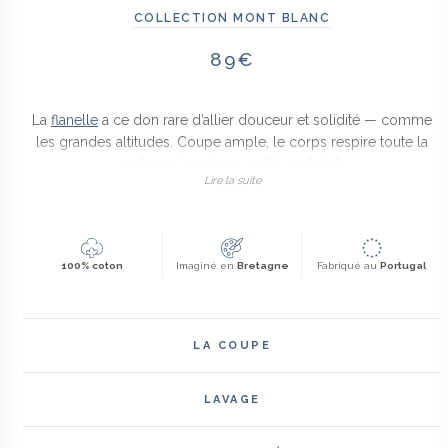
COLLECTION MONT BLANC
89
€
La
flanelle
a ce don rare d’allier douceur et solidité — comme
les grandes altitudes. Coupe ample, le corps respire toute la
nuit sans jamais se sentir contraint.
Lire la suite
100% coton
Imaginé en
Bretagne
Fabriqué au
Portugal
LA COUPE
COUPE PYJAMA LONG
LAVAGE
Un ensemble deux pièces classique, composé d'une chemise
boutonnée et d'un pantalon long, pensé pour allier confort, élégance
Lavage à 40°C. Séchage à l'air libre recommandé pour préserver le