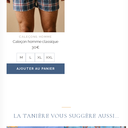
CALEÇONS HOMME
Caleçon homme classique
30
€
M
L
XL
XXL
AJOUTER AU PANIER
LA TANIÈRE VOUS SUGGÈRE AUSSI...