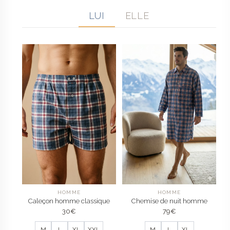
LUI
ELLE
HOMME
HOMME
Caleçon homme classique
Chemise de nuit homme
30
€
79
€
M
L
XL
XXL
M
L
XL