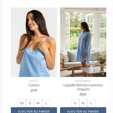
HAUT
ENSEMBLE
Caraco
Liquette femme manches
longues
30
€
69
€
XS
S
M
L
S
M
L
AJOUTER AU PANIER
AJOUTER AU PANIER