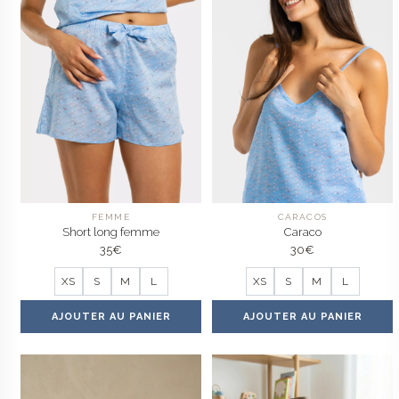
FEMME
CARACOS
Short long femme
Caraco
35
€
30
€
XS
S
M
L
XS
S
M
L
AJOUTER AU PANIER
AJOUTER AU PANIER