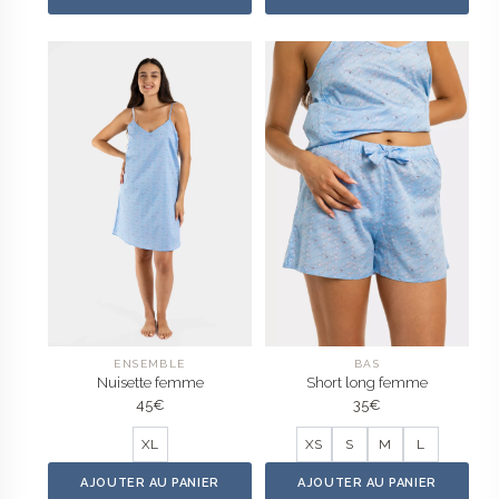
ENSEMBLE
BAS
Nuisette femme
Short long femme
45
€
35
€
XL
XS
S
M
L
AJOUTER AU PANIER
AJOUTER AU PANIER