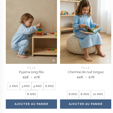
FILLE
FILLE
Pyjama long fille
Chemise de nuit longue
Plage
Plage
45
€
–
47
€
44
€
–
47
€
de
de
prix :
prix :
2 ANS
3 ANS
4 ANS
6 ANS
45€
44€
à
à
8 ANS
6 ANS
8 ANS
10 ANS
47€
47€
AJOUTER AU PANIER
AJOUTER AU PANIER