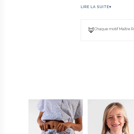
LIRE LA SUITE
▾
🦊
Chaque motif Maître Re