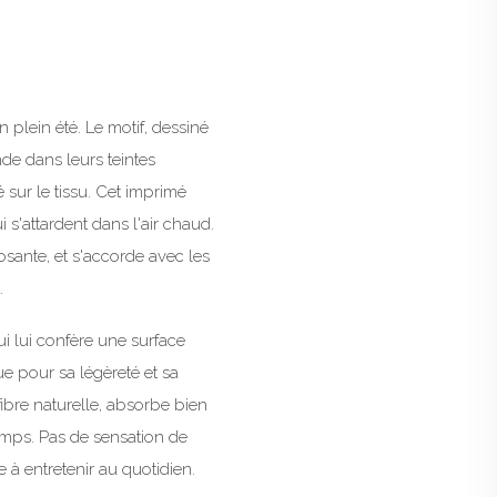
 plein été. Le motif, dessiné
nde dans leurs teintes
 sur le tissu. Cet imprimé
 s'attardent dans l'air chaud.
osante, et s'accorde avec les
.
qui lui confère une surface
ue pour sa légèreté et sa
, fibre naturelle, absorbe bien
emps. Pas de sensation de
 à entretenir au quotidien.