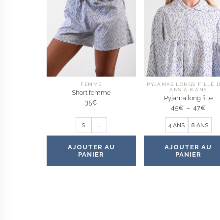
FEMME
PYJAMAS LONGS FILLE D
ANS À 8 ANS
Short femme
Pyjama long fille
35
€
Plag
45
€
–
47
€
de
prix :
S
L
4 ANS
8 ANS
45€
à
47€
AJOUTER AU
AJOUTER AU
PANIER
PANIER