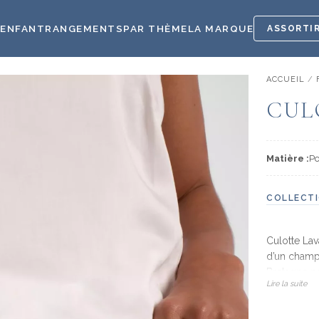
E
ENFANT
RANGEMENTS
PAR THÈME
LA MARQUE
ASSORTIR
ACCUEIL
/
CUL
Matière :
Po
COLLECTI
Culotte Lav
d’un champ 
Bretagne pa
Lire la suite
fleuries de
violets dou