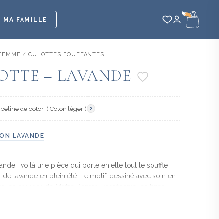
 MA FAMILLE
FEMME
/
CULOTTES BOUFFANTES
OTTE – LAVANDE
peline de coton ( Coton léger )
?
ON LAVANDE
ande : voilà une pièce qui porte en elle tout le souffle
de lavande en plein été. Le motif, dessiné avec soin en
r les équipes de Maître Renard, représente les tiges
 lavande dans leurs teintes caractéristiques — mauves,
x et verts argentés — disposées avec rythme et légèreté