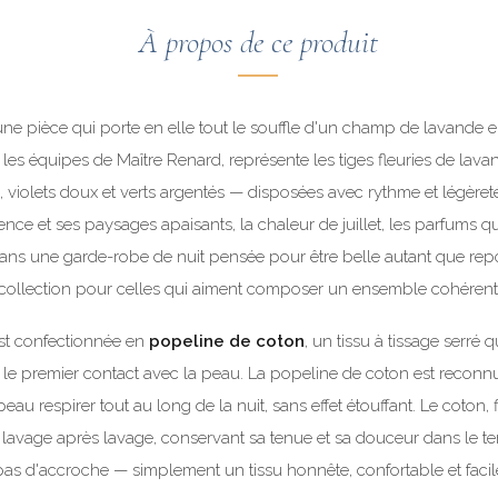
À propos de ce produit
une pièce qui porte en elle tout le souffle d'un champ de lavande en
les équipes de Maître Renard, représente les tiges fleuries de lava
 violets doux et verts argentés — disposées avec rythme et légèreté
ce et ses paysages apaisants, la chaleur de juillet, les parfums qui
 dans une garde-robe de nuit pensée pour être belle autant que rep
collection pour celles qui aiment composer un ensemble cohérent
st confectionnée en
popeline de coton
, un tissu à tissage serré 
ès le premier contact avec la peau. La popeline de coton est reconn
la peau respirer tout au long de la nuit, sans effet étouffant. Le coton
u lavage après lavage, conservant sa tenue et sa douceur dans le t
as d'accroche — simplement un tissu honnête, confortable et facile