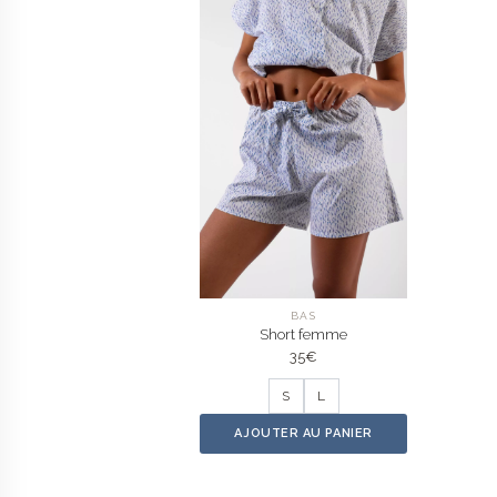
BAS
Short femme
35
€
S
L
AJOUTER AU PANIER