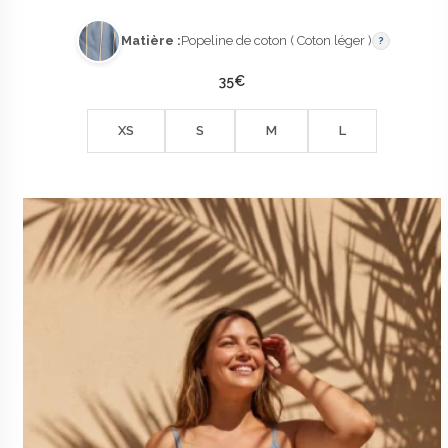
Matière :
Popeline de coton ( Coton léger )
?
35
€
XS
S
M
L