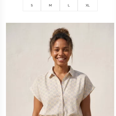
S
M
L
XL