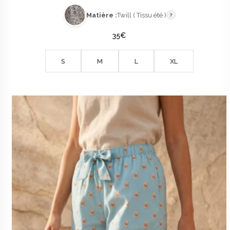
Matière :
Twill ( Tissu été )
?
35
€
S
M
L
XL