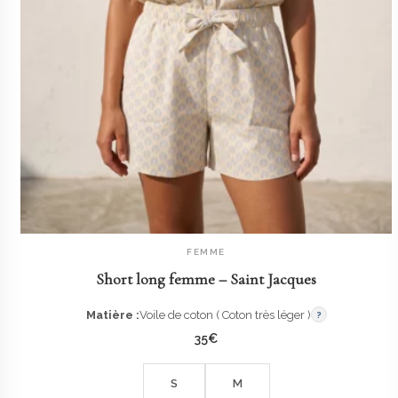
FEMME
AJOUTER AU PANIER
Short long femme – Saint Jacques
Matière :
Voile de coton ( Coton très léger )
?
35
€
S
M