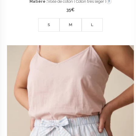
Matière :
Voile de coton ( Coton très léger )
?
35
€
S
M
L