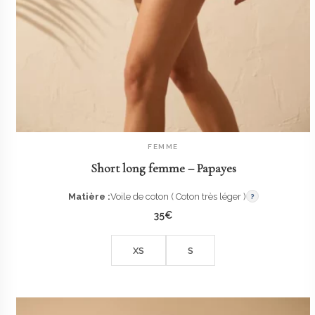
FEMME
AJOUTER AU PANIER
Short long femme – Papayes
Matière :
Voile de coton ( Coton très léger )
?
35
€
XS
S