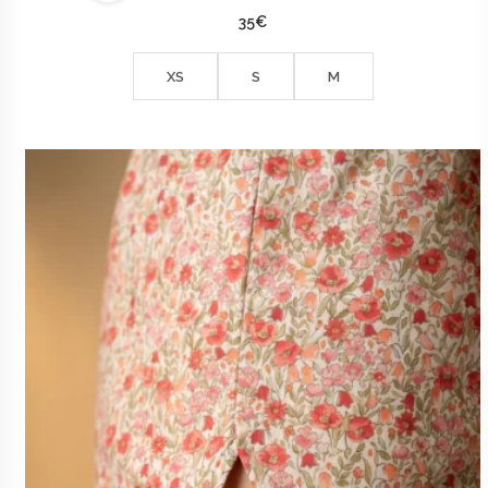
35
€
XS
S
M