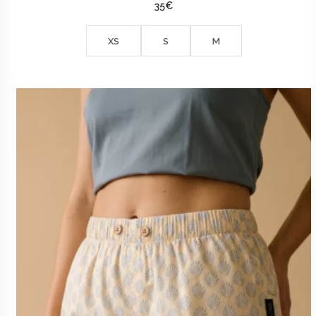
35
€
XS
S
M