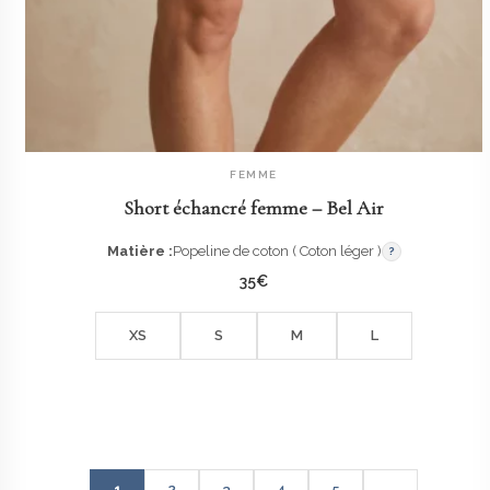
FEMME
AJOUTER AU PANIER
Short échancré femme – Bel Air
Matière :
Popeline de coton ( Coton léger )
?
35
€
XS
S
M
L
1
2
3
4
5
→