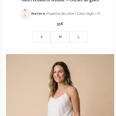
Matière :
Popeline de coton ( Coton léger )
?
35
€
S
M
L