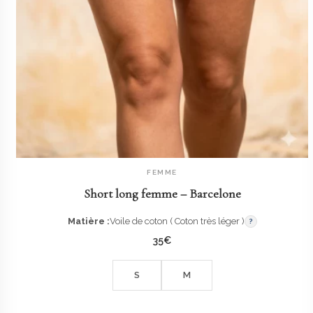
FEMME
AJOUTER AU PANIER
Short long femme – Barcelone
Matière :
Voile de coton ( Coton très léger )
?
35
€
S
M