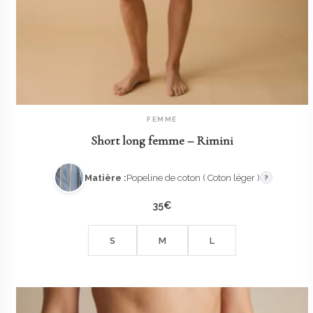
FEMME
AJOUTER AU PANIER
Short long femme – Rimini
Matière :
Popeline de coton ( Coton léger )
?
35
€
S
M
L