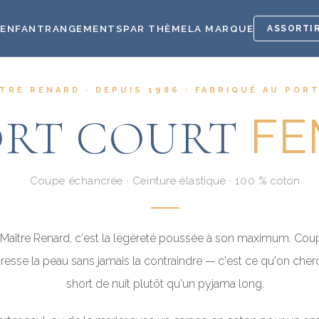
E
ENFANT
RANGEMENTS
PAR THÈME
LA MARQUE
ASSORTIR
TRE RENARD · DEPUIS 1986 · FABRIQUÉ AU POR
FE
ORT COURT
Coupe échancrée · Ceinture élastique · 100 % coton
Maître Renard, c'est la légèreté poussée à son maximum. Coupe
caresse la peau sans jamais la contraindre — c'est ce qu'on che
short de nuit plutôt qu'un pyjama long.