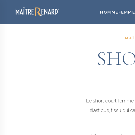
HOMME
FEMM
Aller
au
contenu
MAÎ
SH
Le short court femme 
élastique, tissu qui 