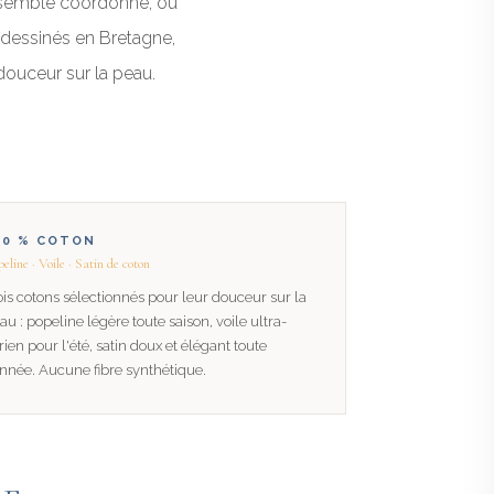
ensemble coordonné, ou
 dessinés en Bretagne,
ouceur sur la peau.
00 % COTON
eline · Voile · Satin de coton
ois cotons sélectionnés pour leur douceur sur la
au : popeline légère toute saison, voile ultra-
rien pour l'été, satin doux et élégant toute
année. Aucune fibre synthétique.