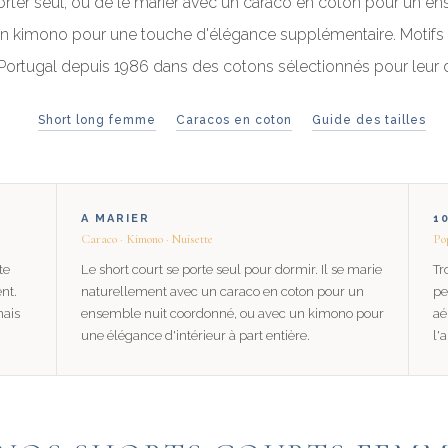
porter seul, ou de le marier avec un caraco en coton pour un 
un kimono pour une touche d'élégance supplémentaire. Motifs
Portugal depuis 1986 dans des cotons sélectionnés pour leur d
Short long femme
Caracos en coton
Guide des tailles
A MARIER
1
Caraco · Kimono · Nuisette
Pop
te
Le short court se porte seul pour dormir. Il se marie
Tr
nt.
naturellement avec un caraco en coton pour un
pe
mais
ensemble nuit coordonné, ou avec un kimono pour
aé
une élégance d'intérieur à part entière.
l'