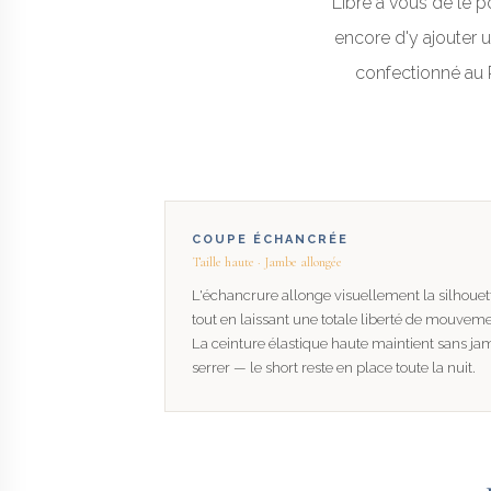
Libre à vous de le 
encore d'y ajouter 
confectionné au 
COUPE ÉCHANCRÉE
Taille haute · Jambe allongée
L'échancrure allonge visuellement la silhouet
tout en laissant une totale liberté de mouveme
La ceinture élastique haute maintient sans ja
serrer — le short reste en place toute la nuit.