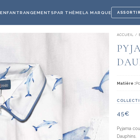
E
ENFANT
RANGEMENTS
PAR THÈME
LA MARQUE
ASSORTIR
ACCUEIL
/
PYJ
DAU
Matière :
Po
COLLECTI
45
€
Pyjama cou
Dauphins.