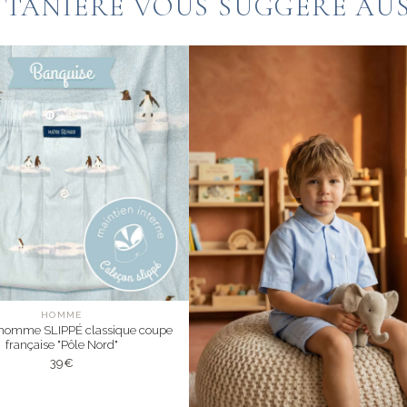
 TANIÈRE VOUS SUGGÈRE AUSS
HOMME
homme SLIPPÉ classique coupe
française "Pôle Nord"
39
€