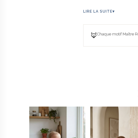
LIRE LA SUITE
▾
🦊
Chaque motif Maître Re