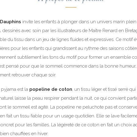
 Dauphins
invite les enfants à plonger dans un univers marin plein
essinés avec soin par les illustrateurs de Maître Renard en Bretag
le du tissu dans un jeu de lignes fluides et expressives. Ce motif év
ières pour les enfants qui grandissent au rythme des saisons côtière
eprennent subtilement les tons du motif pour former un ensemble c
st pensé pour que le sommeil commence dans la bonne humeur, 
iment retrouver chaque soir.
e pyjama est la
popeline de coton
, un tissu léger et tissé serré q
naturel laisse la peau respirer pendant la nuit, ce qui convient part
ont le sommeil est agité. La popeline ne peluchote pas et conserv
n fait un tissu fiable pour un usage quotidien. Elle se lave facile
ncret pour les familles. La légèreté de ce coton en fait un choix 
bien chauffées en hiver.