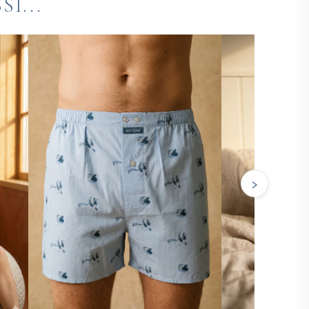
I...
›