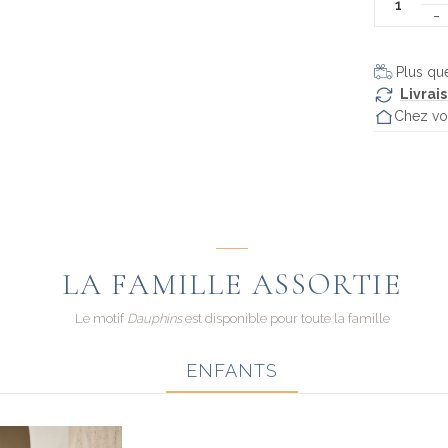
sur
de
Pyjama
court
garçon
Plus q
-
Livrai
Dauphins
Chez vo
LA FAMILLE ASSORTIE
Le motif
Dauphins
est disponible pour toute la famille
ENFANTS