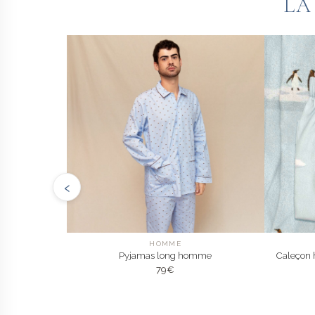
LA
‹
HOMME
Pyjamas long homme
Caleçon 
79
€