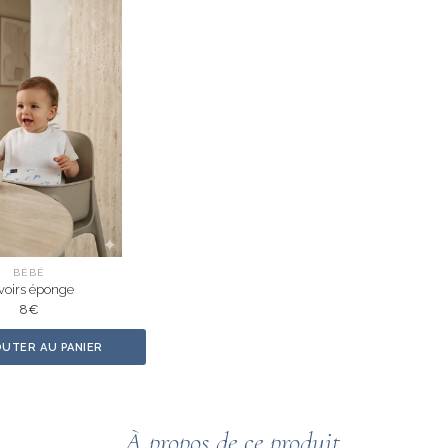
BÉBÉ
voirs éponge
8
€
OUTER AU PANIER
À propos de ce produit