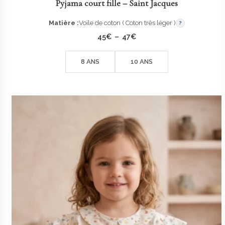
Pyjama court fille – Saint Jacques
Matière :
Voile de coton ( Coton très léger )
?
Plage
45
€
–
47
€
de
prix :
45€
8 ANS
10 ANS
à
47€