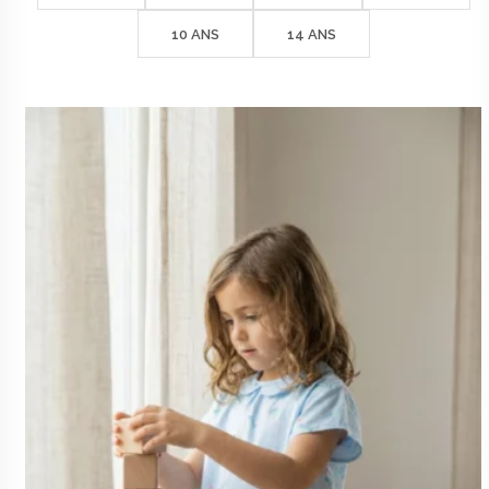
à
49€
10 ANS
14 ANS