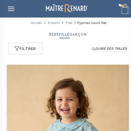
Aller
Accueil
/
Enfants
/
Fille
/ Pyjamas courts fille
au
contenu
BÉBÉ
FILLE
GARÇON
FILTRER
GUIDE DES TAILLES