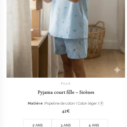
FILLE
AJOUTER AU PANIER
Pyjama court fille – Sirènes
Matière :
Popeline de coton ( Coton léger )
?
42
€
2 ANS
3 ANS
4 ANS