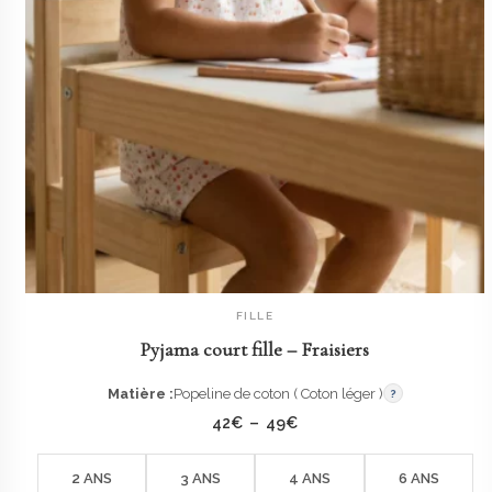
FILLE
AJOUTER AU PANIER
Pyjama court fille – Fraisiers
Matière :
Popeline de coton ( Coton léger )
?
Plage
42
€
–
49
€
de
prix :
42€
2 ANS
3 ANS
4 ANS
6 ANS