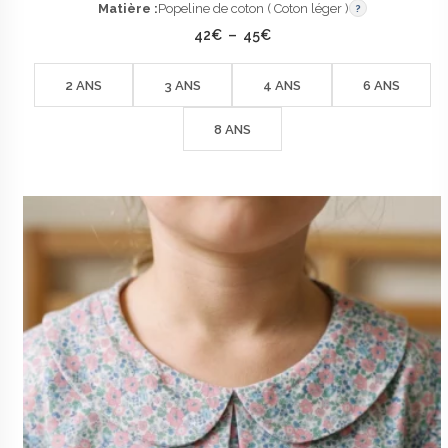
Matière :
Popeline de coton ( Coton léger )
?
Plage
42
€
–
45
€
de
prix :
42€
2 ANS
3 ANS
4 ANS
6 ANS
à
45€
8 ANS