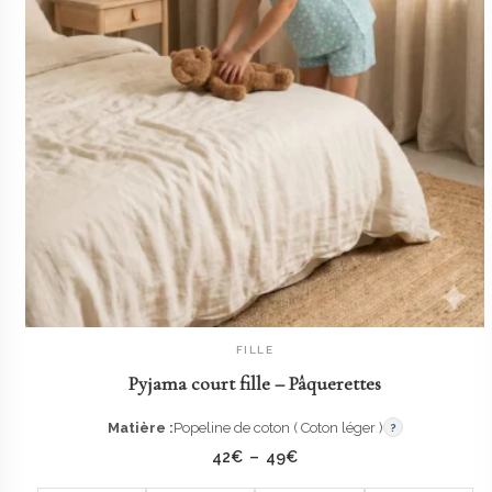
FILLE
AJOUTER AU PANIER
Pyjama court fille – Pâquerettes
Matière :
Popeline de coton ( Coton léger )
?
Plage
42
€
–
49
€
de
prix :