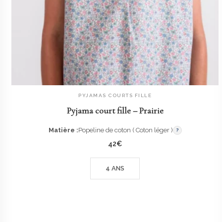
PYJAMAS COURTS FILLE
AJOUTER AU PANIER
Pyjama court fille – Prairie
Matière :
Popeline de coton ( Coton léger )
?
42
€
4 ANS