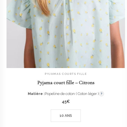
PYJAMAS COURTS FILLE
AJOUTER AU PANIER
Pyjama court fille – Citrons
Matière :
Popeline de coton ( Coton léger )
?
45
€
10 ANS