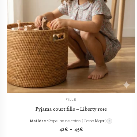
FILLE
AJOUTER AU PANIER
Pyjama court fille – Liberty rose
Matière :
Popeline de coton ( Coton léger )
?
Plage
42
€
–
45
€
de