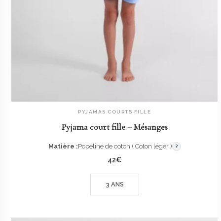
PYJAMAS COURTS FILLE
AJOUTER AU PANIER
Pyjama court fille – Mésanges
Matière :
Popeline de coton ( Coton léger )
?
42
€
3 ANS