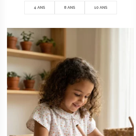
prix :
42€
4 ANS
8 ANS
10 ANS
à
45€