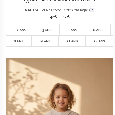
Matière :
Voile de coton ( Coton très léger )
?
Plage
42
€
–
47
€
de
prix :
42€
2 ANS
3 ANS
4 ANS
6 ANS
à
47€
8 ANS
10 ANS
12 ANS
14 ANS