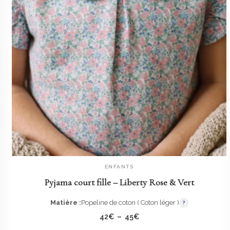
ENFANTS
AJOUTER AU PANIER
Pyjama court fille – Liberty Rose & Vert
Matière :
Popeline de coton ( Coton léger )
?
Plage
42
€
–
45
€
de