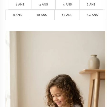
42€
2 ANS
3 ANS
4 ANS
6 ANS
à
49€
8 ANS
10 ANS
12 ANS
14 ANS